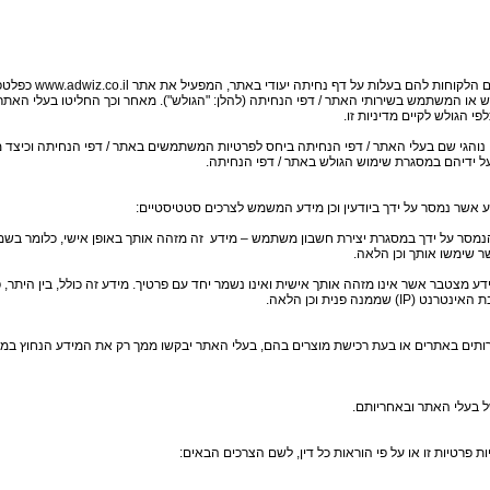
www.adwiz.co.il
כפלטפו
ש או המשתמש בשירותי האתר / דפי הנחיתה (להלן: "הגולש"). מאחר וכך החליטו בעלי האתר
 הגולש לקיים מדיניות זו.
הם נוהגי שם בעלי האתר / דפי הנחיתה ביחס לפרטיות המשתמשים באתר / דפי הנחיתה וכיצד
ל ידיהם במסגרת שימוש הגולש באתר / דפי הנחיתה.
 אשר נמסר על ידך ביודעין וכן מידע המשמש לצרכים סטטיסטיים:
דע הנמסר על ידך במסגרת יצירת חשבון משתמש – מידע זה מזהה אותך באופן אישי, כלומר בשמך 
 שימשו אותך וכן הלאה.
ידע מצטבר אשר אינו מזהה אותך אישית ואינו נשמר יחד עם פרטיך. מידע זה כולל, בין היתר
בת האינטרנט (
IP
) שממנה פנית וכן הלאה.
ותים באתרים או בעת רכישת מוצרים בהם, בעלי האתר יבקשו ממך רק את המידע הנחוץ במי
ל בעלי האתר ובאחריותם.
 פרטיות זו או על פי הוראות כל דין, לשם הצרכים הבאים: