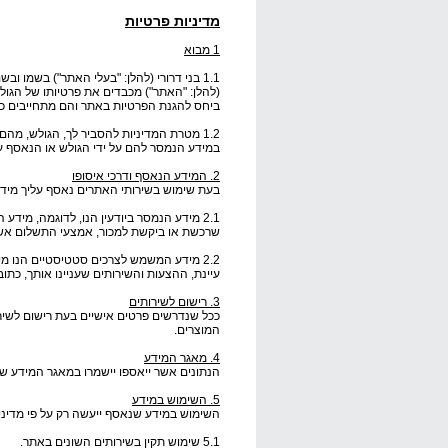
מדיניות פרטיות
1 מבוא
1.1 בני דרורי (להלן: "בעלי האתר") בשמו ובשם הלקוחות להם בעלות על דף נחיתה יעודי באתר, המפעיל את אתר
(להלן: "האתר") מכבדים את פרטיותו של הגול
ביחס להגנת הפרטיות באתר והם מתחייבים כלפי
1.2 מטרת המדיניות להסביר לך, הגולש, מ
במידע הנמסר להם על ידי הגולש או הנאסף ע
2. המידע הנאסף ודרכי איסופו
בעת שימוש בשירותי האתרים נאסף עליך מידע
2.1 מידע הנמסר ביודעין הנו, לדוגמה, מי
שרכשת או ביקשת למכור, אמצעי התשלום אשר
2.2 מידע המשמש לצרכים סטטיסטיים הנו מ
עיינת, ההצעות והשירותים שעניינו אותך, כתו
3. רישום לשירותים
ככל שנדרשים פרטים אישיים בעת רישום לשיר
המוצרים.
4. מאגר המידע
הנתונים אשר ייאספו יישמרו במאגר המידע ש
5. השימוש במידע
השימוש במידע שנאסף ייעשה רק על פי מדיניות
5.1 שימוש תקין בשירותים השונים באתר.