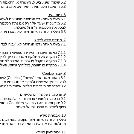
5.2 שיפור, שינוי, ביטול, העשרת או התאמת השירותים והתכנים המוצעים באתר.
5.3 התאמת תכני האתר, שירותים או מוצרים לתחומי ההתעניינות שלך.
6. דיוור ישיר
6.1 בעלי האתר / דף הנחיתה מעוניינים לשלוח אליך מדי פעם בדואר אלקטרוני מידע בדבר שירותי האתר וכן מידע שיווקי ופרסומי.
6.2 מידע כזה ישוגר אליך רק אם נתת הסכ
לבטל את הסכמתך ולחדול מקבלתו.
6.3 בעלי האתר / דפי הנחיתה לא ימסרו את פרטיך למפרסמים, אף שהם רשאים להעביר מידע סטטיסטי על פעילות המשתמשים באתר, ובלבד שמידע זה לא יזהה אותך אישית.
7. מסירת מידע לצד ג'
7.1 בעלי האתר / דפי הנחיתה לא יעבירו לצד ג' את פרטיך האישיים והמידע אשר נאסף על פעילותך באתר אלא במקרים הבאים:
7.1.1 כאשר העברת המידע הספציפי נחוצה לשם השלמת הליך רכישה, אשר בוצע על ידך במסגרת האתר, מצד ג'.
7.1.2 במקרה של מחלוקת משפטית בינך לבין בעלי האתר שתחייב חשיפת פרטיך.
7.1.3 במקרה ויתקבל צו שיפוטי המורה למסור את פרטיך או המידע אודותיך לצד שלישי.
7.1.4 במקרה בו תועבר, בכל דרך שהיא, פעילות האתר לגוף אחר, ובלבד שאותו גוף יתחייב לשמור על פרטיותך בהתאם להוראות מדיניות פרטיות זו.
8. קבצי
Cookie
8.1 האתר משתמש ב"עוגיות" (
Cookies
) לצו
להעדפותיך האישיות ולצורכי אבטחת מידע.
8.2 דפדפנים מודרניים כוללים אפשרות להימנע מקבלת
9. פרסומות של צדדים שלישיים
9.1 פרסומות למוצרי או שירותי צד ג' מוצגות באתר זה בחסות שירות חיצוני, המתאים את הפרסומות לתוכן הדף ולהרגלי הגולש.
9.2 יתכן ושירות זה נעזר בקבצי
Cookie
המוצבי
כפוף למדיניות הפרטיות של האתר.
10. אבטחת מידע
בעלי האתר / דפי הנחיתה נוקטים באמצעים 
מוחלטת את אי חשיפת המידע כתוצאה מחדירה
11. זכות לעיין במידע